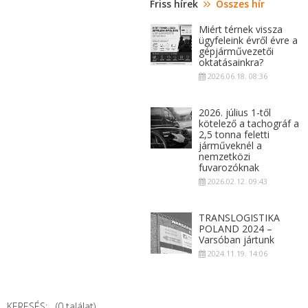
Friss hírek
Összes hír
Miért térnek vissza
ügyfeleink évről évre a
gépjárművezetői
oktatásainkra?
2026.06.18. 08:36
2026. július 1-től
kötelező a tachográf a
2,5 tonna feletti
járműveknél a
nemzetközi
fuvarozóknak
2026.02.12. 09:43
TRANSLOGISTIKA
POLAND 2024 –
Varsóban jártunk
2024.11.19. 14:06
KERESÉS: (0 találat)