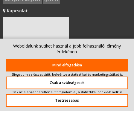
mobilitás1
gépjárművezetők
Kapcsolat
német minimálbér
bírság
tevékenységigazoló
munkaidő
Weboldalunk sütiket használ a jobb felhasználói élmény
érdekében.
Mind elfogadása
Elfogadom az összes sütit, beleértve a statisztikai és marketing sütiket is.
Csak a szükségesek
Írjon nekünk!
Csak az elengedhetetlen sütit fogadom el, a statisztikai cookie-k nélkül.
Testreszabás
© 2016-2025 Minden jog fenntartva.
Compass