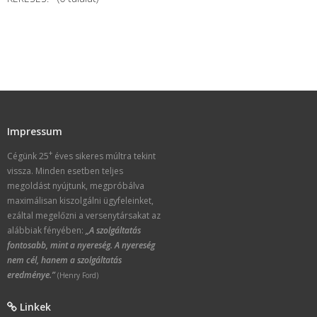
Impressum
+
Cégünk 25
éves sikeres múltra tekint
vissza. Minden esetben teljes
megoldást nyújtunk, megpróbálva
maximálisan kiszolgálni ügyfeleinket,
ezáltal megelőzni a versenytársakat az
alábbiak fényében:
„A szolgáltatás
fontosabb, mint a nyereség. A nyereség
nem cél, hanem a szolgáltatás
eredménye.”
(Henry Ford)
Linkek