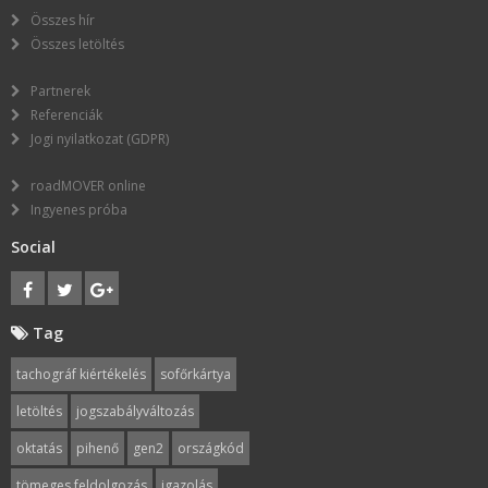
Összes hír
Összes letöltés
Partnerek
Referenciák
Jogi nyilatkozat (GDPR)
roadMOVER online
Ingyenes próba
Social
Tag
tachográf kiértékelés
sofőrkártya
letöltés
jogszabályváltozás
oktatás
pihenő
gen2
országkód
tömeges feldolgozás
igazolás