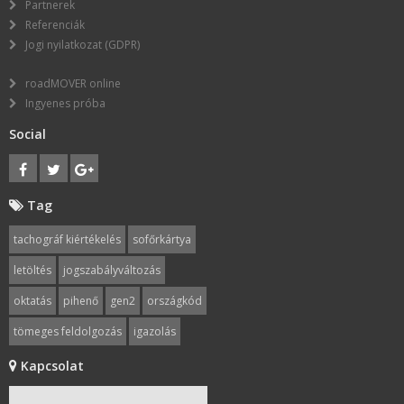
Partnerek
Referenciák
Jogi nyilatkozat (GDPR)
roadMOVER online
Ingyenes próba
Social
Tag
tachográf kiértékelés
sofőrkártya
letöltés
jogszabályváltozás
oktatás
pihenő
gen2
országkód
tömeges feldolgozás
igazolás
mobilitás1
gépjárművezetők
Kapcsolat
német minimálbér
bírság