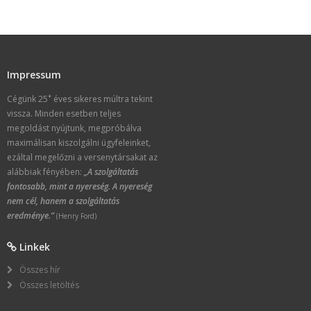
Impressum
+
Cégünk 25
éves sikeres múltra tekint
vissza. Minden esetben teljes
megoldást nyújtunk, megpróbálva
maximálisan kiszolgálni ügyfeleinket,
ezáltal megelőzni a versenytársakat az
alábbiak fényében:
„A szolgáltatás
fontosabb, mint a nyereség. A nyereség
nem cél, hanem a szolgáltatás
eredménye.”
(Henry Ford)
Linkek
Összes hír
Összes letöltés