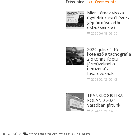
Friss hírek
Összes hír
Miért térnek vissza
ügyfeleink évről évre a
gépjárművezetői
oktatásainkra?
2026.06.18. 08:36
2026. július 1-től
kötelező a tachográf a
2,5 tonna feletti
járműveknél a
nemzetközi
fuvarozóknak
2026.02.12. 09:43
TRANSLOGISTIKA
POLAND 2024 –
Varsóban jártunk
2024.11.19. 14:06
KERESÉS:
tömeges feldolgozás (3 találat)